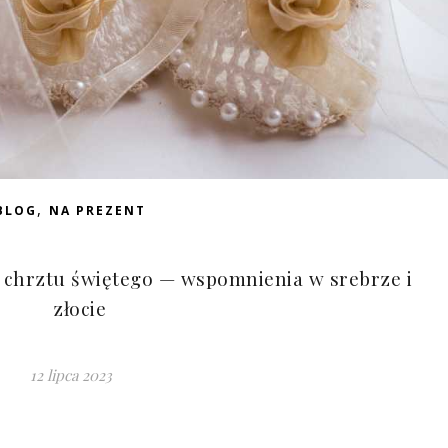
,
BLOG
NA PREZENT
chrztu świętego — wspomnienia w srebrze i
złocie
12 lipca 2023