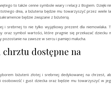
więtego to także cenne symbole wiary i relacji z Bogiem. Dzięki n
totnego dnia, a biżuteria będzie mu towarzyszyć przez wiele la
akramencie będzie związane z biżuterią.
tej i srebrnej to nie tylko wyjątkowy prezent dla niemowlaka. 
iny oraz symbol wartości, które pragnie się przekazać dziecku 
ry pozostanie na zawsze w sercu i pamięci malucha.
 chrztu dostępne na
borem biżuterii złotej i srebrnej dedykowanej na chrzest, a
dli osobowość i gust dziecka oraz będzie mu towarzyszyć w je