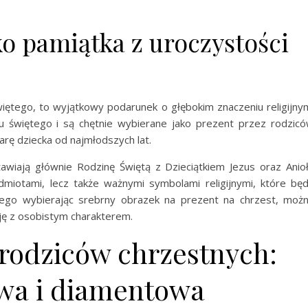
ko pamiątka z uroczystości
więtego, to wyjątkowy podarunek o głębokim znaczeniu religijny
ztu świętego i są chętnie wybierane jako prezent przez rodzic
arę dziecka od najmłodszych lat.
wiają głównie Rodzinę Świętą z Dzieciątkiem Jezus oraz Anio
miotami, lecz także ważnymi symbolami religijnymi, które bę
atego wybierając srebrny obrazek na prezent na chrzest, moż
ję z osobistym charakterem.
rodziców chrzestnych:
owa i diamentowa