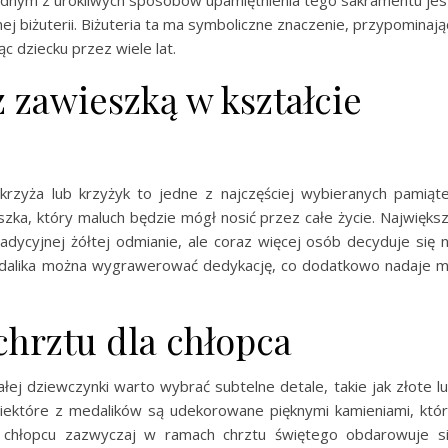
Jednym z urokliwych sposobów upamiętnienia tego sakramentu jes
ej biżuterii. Biżuteria ta ma symboliczne znaczenie, przypominają
c dziecku przez wiele lat.
 zawieszką w kształcie
krzyża lub krzyżyk to jedne z najczęściej wybieranych pamiąt
zka, który maluch będzie mógł nosić przez całe życie. Najwięks
adycyjnej żółtej odmianie, ale coraz więcej osób decyduje się 
edalika można wygrawerować dedykację, co dodatkowo nadaje 
chrztu dla chłopca
ałej dziewczynki warto wybrać subtelne detale, takie jak złote l
. Niektóre z medalików są udekorowane pięknymi kamieniami, któ
 chłopcu zazwyczaj w ramach chrztu świętego obdarowuje s