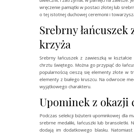
uwiecznić i zatrzymać w pamięci na zawsze. 
wręczenie pamiątki w postaci złotej lub srebrn
o tej istotnej duchowej ceremonii i towarzyszą
Srebrny łańcuszek z
krzyża
Srebrny łańcuszek z zawieszką w kształcie 
chrztu świętego. Można go przypiąć do łańcus
popularnością cieszą się elementy złote w tr
elementy z białego kruszcu. Na odwrocie m
wyjątkowego charakteru.
Upominek z okazji 
Podczas selekcji biżuterii upominkowej dla m
srebrne medaliki, łańcuszki lub bransoletki
dodają im dodatkowego blasku. Natomiast