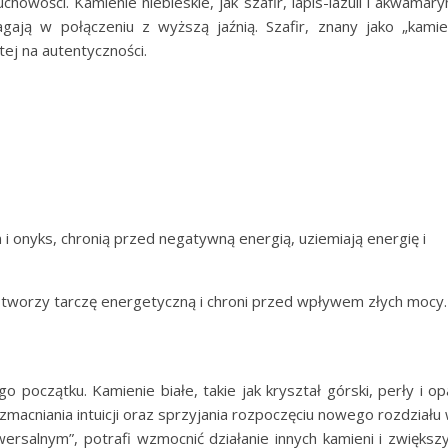
duchowości. Kamienie niebieskie, jak szafir, lapis-lazuli i akwamary
magają w połączeniu z wyższą jaźnią. Szafir, znany jako „kami
tej na autentyczności.
n i onyks, chronią przed negatywną energią, uziemiają energię i
, tworzy tarczę energetyczną i chroni przed wpływem złych mocy.
o początku. Kamienie białe, takie jak kryształ górski, perły i op
wzmacniania intuicji oraz sprzyjania rozpoczęciu nowego rozdziału
wersalnym”, potrafi wzmocnić działanie innych kamieni i zwiększ