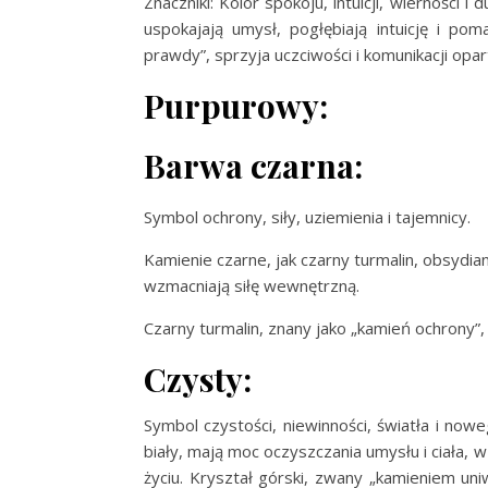
Znaczniki: Kolor spokoju, intuicji, wierności i 
uspokajają umysł, pogłębiają intuicję i po
prawdy”, sprzyja uczciwości i komunikacji opar
Purpurowy:
Barwa czarna:
Symbol ochrony, siły, uziemienia i tajemnicy.
Kamienie czarne, jak czarny turmalin, obsydia
wzmacniają siłę wewnętrzną.
Czarny turmalin, znany jako „kamień ochrony”
Czysty:
Symbol czystości, niewinności, światła i noweg
biały, mają moc oczyszczania umysłu i ciała, 
życiu. Kryształ górski, zwany „kamieniem uni