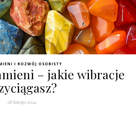
MIENI I ROZWÓJ OSOBISTY
mieni – jakie wibracje
zyciągasz?
28 lutego 2024