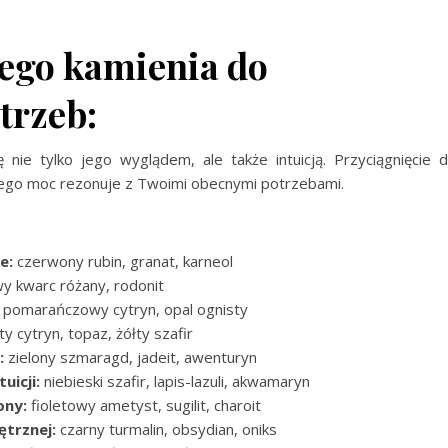
ego kamienia do
trzeb:
 nie tylko jego wyglądem, ale także intuicją. Przyciągnięcie 
jego moc rezonuje z Twoimi obecnymi potrzebami.
e:
czerwony rubin, granat, karneol
y kwarc różany, rodonit
pomarańczowy cytryn, opal ognisty
ty cytryn, topaz, żółty szafir
:
zielony szmaragd, jadeit, awenturyn
uicji:
niebieski szafir, lapis-lazuli, akwamaryn
ony:
fioletowy ametyst, sugilit, charoit
ętrznej:
czarny turmalin, obsydian, oniks