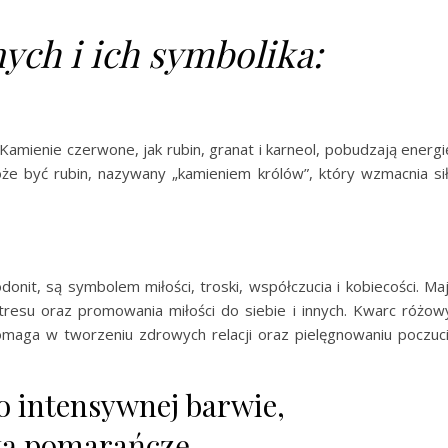
ych i ich symbolika:
Kamienie
czerwone, jak
rubin
,
granat
i
karneol
, pobudzają energi
e być rubin, nazywany „kamieniem królów”, który wzmacnia si
donit, są symbolem miłości, troski, współczucia i kobiecości. Ma
tresu oraz promowania miłości do siebie i innych. Kwarc różow
maga w tworzeniu zdrowych relacji oraz pielęgnowaniu poczuc
o intensywnej barwie,
tą pomarańczę.