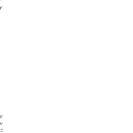
n,
eń
al
 w
yć