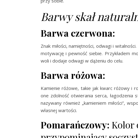
przy sobie.
Barwy skał naturaln
Barwa czerwona:
Znak
miłości
,
namiętności
,
odwagi
i
witalności
.
motywację i pewność siebie. Przykładem moż
woli i dodaje odwagi w dążeniu do celu.
Barwa różowa:
Kamienie różowe, takie jak kwarc różowy i ro
one zdolność otwierania serca, łagodzenia s
nazywany również „kamieniem miłości”, wspo
własnej wartości.
Pomarańczowy:
Kolor 
przypominający soczys