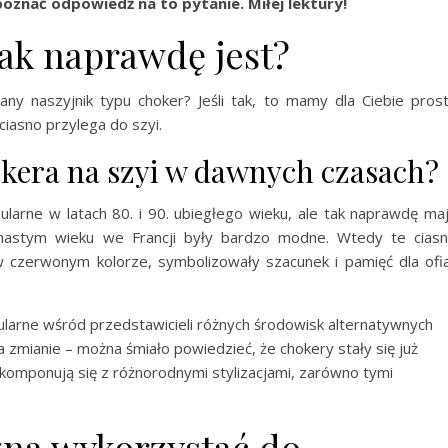
poznać odpowiedź na to pytanie. Miłej lektury!
ak naprawdę jest?
y naszyjnik typu choker? Jeśli tak, to mamy dla Ciebie pros
ciasno przylega do szyi.
okera na szyi w dawnych czasach?
larne w latach 80. i 90. ubiegłego wieku, ale tak naprawdę ma
emnastym wieku we Francji były bardzo modne. Wtedy te cias
 w czerwonym kolorze, symbolizowały szacunek i pamięć dla ofi
opularne wśród przedstawicieli różnych środowisk alternatywnych
a zmianie – można śmiało powiedzieć, że chokery stały się już
 komponują się z różnorodnymi stylizacjami, zarówno tymi
żna wykorzystać do