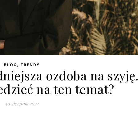
,
BLOG
TRENDY
niejsza ozdoba na szyję
edzieć na ten temat?
30 sierpnia 2022