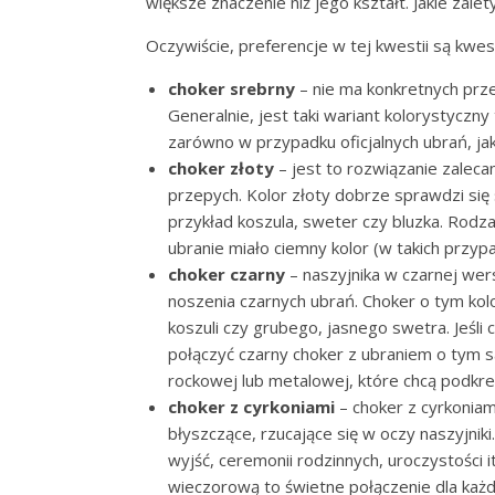
większe znaczenie niż jego kształt. Jakie zale
Oczywiście, preferencje w tej kwestii są kwes
choker srebrny
– nie ma konkretnych prze
Generalnie, jest taki wariant kolorystyczn
zarówno w przypadku oficjalnych ubrań, ja
choker złoty
– jest to rozwiązanie zalec
przepych. Kolor złoty dobrze sprawdzi się 
przykład koszula, sweter czy bluzka. Rodza
ubranie miało ciemny kolor (w takich przypa
choker czarny
– naszyjnika w czarnej wer
noszenia czarnych ubrań. Choker o tym kol
koszuli czy grubego, jasnego swetra. Jeśli 
połączyć czarny choker z ubraniem o tym 
rockowej lub metalowej, które chcą podkre
choker z cyrkoniami
– choker z cyrkoniam
błyszczące, rzucające się w oczy naszyjnik
wyjść, ceremonii rodzinnych, uroczystości i
wieczorową to świetne połączenie dla każd