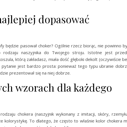
 najlepiej dopasować
afy będzie pasował choker? Ogólnie rzecz biorąc, nie powinno b
 rodzaju naszyjnika do Twojego stroju. Istotne jest prze
oszula, którą zakładasz, miała dość głęboki dekolt (oczywiście b
 pytanie jest bardzo prosta: ponieważ tego typu ubranie dobr
ędzie prezentował się na niej dobrze.
ych wzorach dla każdego
rodzaju chokera (naszyjnik wykonany z imitacji, skóry, rzemyk
e kolorystykę. To dlatego, że często to właśnie kolor chokera 