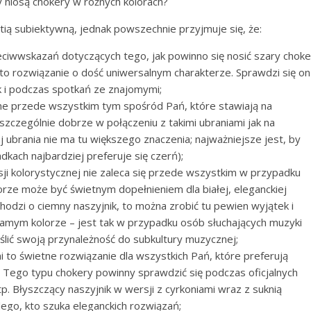
ty niosą chokery w różnych kolorach?
tią subiektywną, jednak powszechnie przyjmuje się, że:
ciwwskazań dotyczących tego, jak powinno się nosić szary choke
y to rozwiązanie o dość uniwersalnym charakterze. Sprawdzi się on
k i podczas spotkań ze znajomymi;
ane przede wszystkim tym spośród Pań, które stawiają na
szczególnie dobrze w połączeniu z takimi ubraniami jak na
j ubrania nie ma tu większego znaczenia; najważniejsze jest, by
dkach najbardziej preferuje się czerń);
sji kolorystycznej nie zaleca się przede wszystkim w przypadku
orze może być świetnym dopełnieniem dla białej, eleganckiej
chodzi o ciemny naszyjnik, to można zrobić tu pewien wyjątek i
samym kolorze – jest tak w przypadku osób słuchających muzyki
ślić swoją przynależność do subkultury muzycznej;
i to świetne rozwiązanie dla wszystkich Pań, które preferują
i. Tego typu chokery powinny sprawdzić się podczas oficjalnych
tp. Błyszczący naszyjnik w wersji z cyrkoniami wraz z suknią
ego, kto szuka eleganckich rozwiązań;