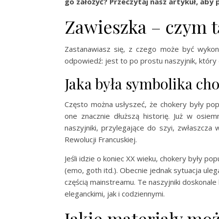
go założyć? Przeczytaj nasz artykuł, aby 
Zawieszka – czym t
Zastanawiasz się, z czego może być wykonan
odpowiedź: jest to po prostu naszyjnik, który 
Jaka była symbolika ch
Często można usłyszeć, że chokery były popu
one znacznie dłuższą historię. Już w osi
naszyjniki, przylegające do szyi, zwłaszcza
Rewolucji Francuskiej.
Jeśli idzie o koniec XX wieku, chokery były p
(emo, goth itd.). Obecnie jednak sytuacja uleg
częścią mainstreamu. Te naszyjniki doskonale
eleganckimi, jak i codziennymi.
Jakie materiały mo